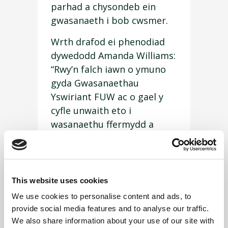
parhad a chysondeb ein
gwasanaeth i bob cwsmer.
Wrth drafod ei phenodiad
dywedodd Amanda Williams:
“Rwy’n falch iawn o ymuno
gyda Gwasanaethau
Yswiriant FUW ac o gael y
cyfle unwaith eto i
wasanaethu ffermydd a
busnesau ar draws Penrhyn
Llŷn.
Wedi gweithio yn yr ardal
This website uses cookies
am flynyddoedd lawer rwy’n
We use cookies to personalise content and ads, to
deall anghenion unigryw
provide social media features and to analyse our traffic.
ffermwyr a busnesau lleol ac
We also share information about your use of our site with
yn angerddol dros ddarparu