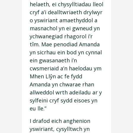
helaeth, ei chysylltiadau lleol
cryf a’i dealltwriaeth drylwyr
o yswiriant amaethyddol a
masnachol yn ei gwneud yn
ychwanegiad rhagorol i’r
tîm. Mae penodiad Amanda
yn sicrhau ein bod yn cynnal
ein gwasanaeth i’n
cwsmeriaid a’n haelodau ym
Mhen Llŷn ac fe fydd
Amanda yn chwarae rhan
allweddol wrth adeiladu ar y
sylfeini cryf sydd eisoes yn
eu lle.”
I drafod eich anghenion
yswiriant, cysylltwch yn