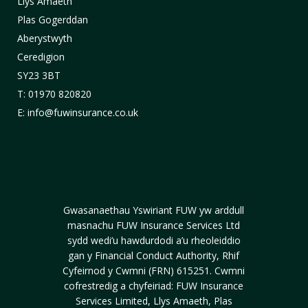
Llys Amaeth
Plas Gogerddan
Aberystwyth
Ceredigion
SY23 3BT
T: 01970 820820
E: info@fuwinsurance.co.uk
Gwasanaethau Yswiriant FUW yw arddull
masnachu FUW Insurance Services Ltd
sydd wedi’u hawdurdodi a’u rheoleiddio
gan y Financial Conduct Authority, Rhif
Cyfeirnod y Cwmni (FRN) 615251. Cwmni
cofrestredig a chyfeiriad: FUW Insurance
Services Limited, Llys Amaeth, Plas