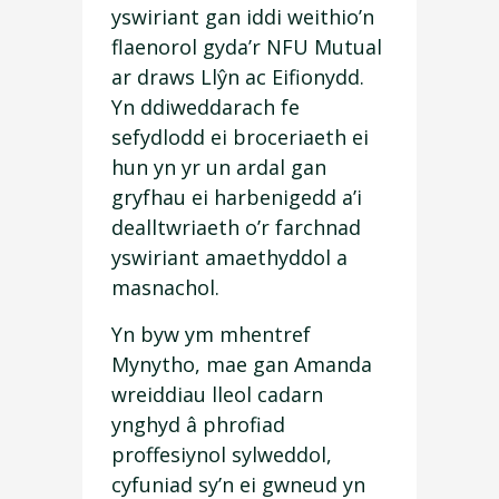
yswiriant gan iddi weithio’n
flaenorol gyda’r NFU Mutual
ar draws Llŷn ac Eifionydd.
Yn ddiweddarach fe
sefydlodd ei broceriaeth ei
hun yn yr un ardal gan
gryfhau ei harbenigedd a’i
dealltwriaeth o’r farchnad
yswiriant amaethyddol a
masnachol.
Yn byw ym mhentref
Mynytho, mae gan Amanda
wreiddiau lleol cadarn
ynghyd â phrofiad
proffesiynol sylweddol,
cyfuniad sy’n ei gwneud yn