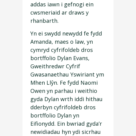
addas iawn i gefnogi ein
cwsmeriaid ar draws y
rhanbarth.
Yn ei swydd newydd fe fydd
Amanda, maes o law, yn
cymryd cyfrifoldeb dros
bortffolio Dylan Evans,
Gweithredwr Cyfrif
Gwasanaethau Yswiriant ym
Mhen Llŷn. Fe fydd Naomi
Owen yn parhau i weithio
gyda Dylan wrth iddi hithau
dderbyn cyfrifoldeb dros
bortffolio Dylan yn
Eifionydd. Ein bwriad gyda’r
newidiadau hyn ydi sicrhau