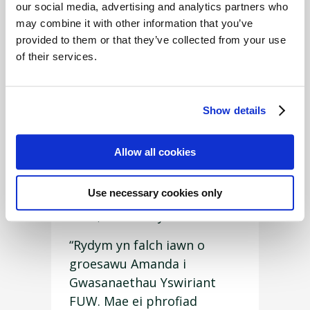
our social media, advertising and analytics partners who
gwasanaeth personol a
may combine it with other information that you’ve
dibynadwy. Edrychaf ymlaen
provided to them or that they’ve collected from your use
at adeiladu cysylltiadau cryf
of their services.
gyda chwsmeriaid presennol
a newydd a parhau y gwaith
rhagorol sydd wedi ei wneud
Show details
gan Dylan yn yr ardal.”
Allow all cookies
Wrth drafod y penodiad
dywedodd Cyfarwyddwr
Use necessary cookies only
Gwasanaethau Yswiriant
FUW, Karen Royles:
“Rydym yn falch iawn o
groesawu Amanda i
Gwasanaethau Yswiriant
FUW. Mae ei phrofiad