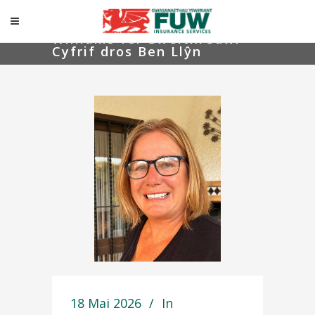
Gwasanaethau Yswiriant
FUW yn croesawu Amanda
Williams fel Gweithredwr
Cyfrif dros Ben Llŷn
18 Mai 2026
In