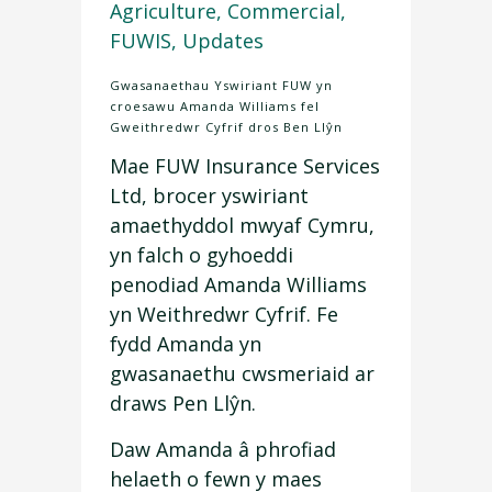
Agriculture
,
Commercial
,
FUWIS
,
Updates
Gwasanaethau Yswiriant FUW yn
croesawu Amanda Williams fel
Gweithredwr Cyfrif dros Ben Llŷn
Mae FUW Insurance Services
Ltd, brocer yswiriant
amaethyddol mwyaf Cymru,
yn falch o gyhoeddi
penodiad Amanda Williams
yn Weithredwr Cyfrif. Fe
fydd Amanda yn
gwasanaethu cwsmeriaid ar
draws Pen Llŷn.
Daw Amanda â phrofiad
helaeth o fewn y maes